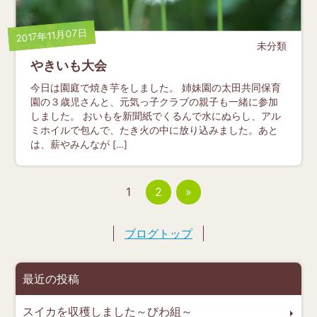
2017年11月07日
未分類
やきいも大会
今日は園庭で焼き芋をしました。 姉妹園の太田共同保育
園の３歳児さんと、元気っ子クラブの親子も一緒に参加
しました。 おいもを新聞紙でくるんで水にぬらし、アル
ミホイルで包んで、たき火の中に放り込みました。あと
は、薪やみんなが […]
投
1
2
»
稿
の
ペ
ー
ブログトップ
ジ
送
り
最近の投稿
スイカを収穫しました～びわ組～