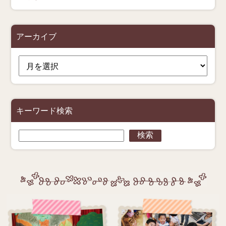
アーカイブ
ア
ー
カ
イ
ブ
キーワード検索
検
検索
索