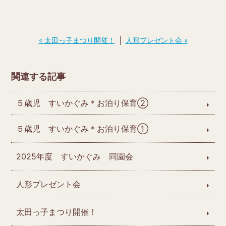
投
« 太田っ子まつり開催！
人形プレゼント会 »
稿
ナ
ビ
ゲ
関連する記事
ー
シ
ョ
５歳児 すいかぐみ＊お泊り保育➁
ン
５歳児 すいかぐみ＊お泊り保育➀
2025年度 すいかぐみ 同園会
人形プレゼント会
太田っ子まつり開催！