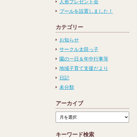
人形プレゼント会
プールを設置しました！
カテゴリー
お知らせ
サークル太田っ子
園の一日＆年中行事等
地域子育て支援だより
日記
未分類
アーカイブ
ア
ー
カ
イ
ブ
キーワード検索