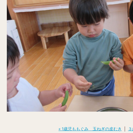
投
« 1歳児ももぐみ 玉ねぎの皮むき
３