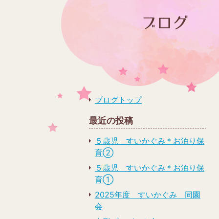
ブログトップ
最近の投稿
５歳児 すいかぐみ＊お泊り保
育➁
５歳児 すいかぐみ＊お泊り保
育➀
2025年度 すいかぐみ 同園
会