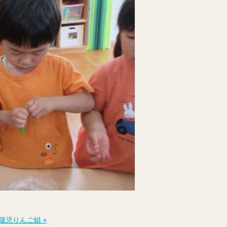
歳児りんご組 »