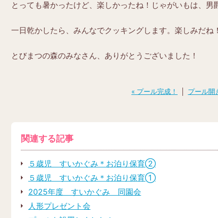
とっても暑かったけど、楽しかったね！じゃがいもは、男
一日乾かしたら、みんなでクッキングします。楽しみだね
とびまつの森のみなさん、ありがとうございました！
投
« プール完成！
プール開き
稿
ナ
ビ
ゲ
ー
シ
関連する記事
ョ
ン
５歳児 すいかぐみ＊お泊り保育➁
５歳児 すいかぐみ＊お泊り保育➀
2025年度 すいかぐみ 同園会
人形プレゼント会