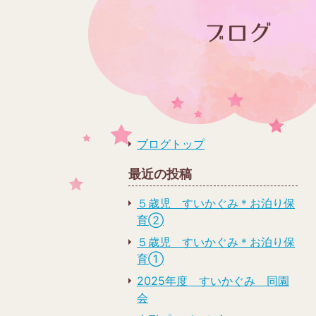
ブログトップ
最近の投稿
５歳児 すいかぐみ＊お泊り保
育➁
５歳児 すいかぐみ＊お泊り保
育➀
2025年度 すいかぐみ 同園
会