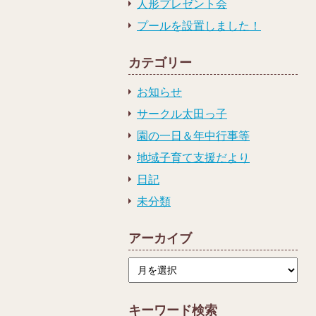
人形プレゼント会
プールを設置しました！
カテゴリー
お知らせ
サークル太田っ子
園の一日＆年中行事等
地域子育て支援だより
日記
未分類
アーカイブ
ア
ー
カ
イ
ブ
キーワード検索